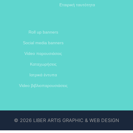
Εταιρική ταυτότητα
Roll up banners
Social media banners
Video παρουσιάσεις
Καταχωρήσεις
Ιατρικά έντυπα
Video βιβλιοπαρουσιάσεις
© 2026 LIBER ARTIS GRAPHIC & WEB DESIGN