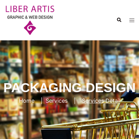
PACKAGING DESIGN
Home
|
Services
|
Services Detail